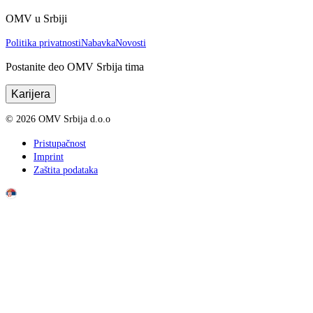
OMV u Srbiji
Politika privatnosti
Nabavka
Novosti
Postanite deo OMV Srbija tima
Karijera
©
2026
OMV Srbija d.o.o
Pristupačnost
Imprint
Zaštita podataka