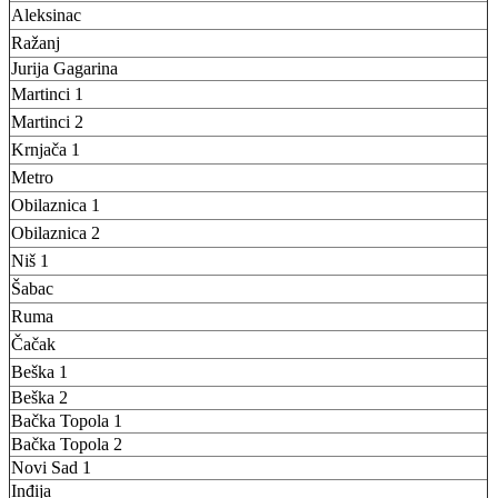
Aleksinac
Ražanj
Jurija Gagarina
Martinci 1
Martinci 2
Krnjača 1
Metro
Obilaznica 1
Obilaznica 2
Niš 1
Šabac
Ruma
Čačak
Beška 1
Beška 2
Bačka Topola 1
Bačka Topola 2
Novi Sad 1
Inđija