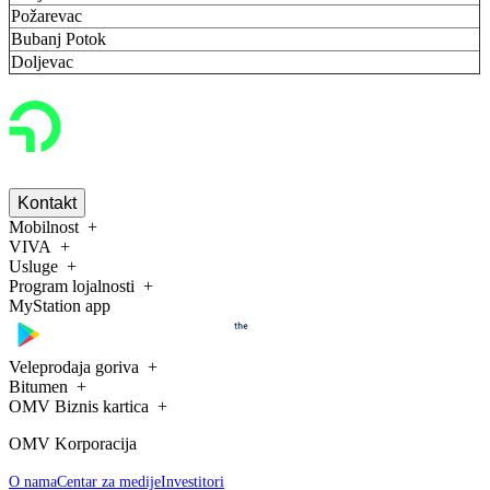
Požarevac
Bubanj Potok
Doljevac
Kontakt
Mobilnost
VIVA
Usluge
Program lojalnosti
MyStation app
Veleprodaja goriva
Bitumen
OMV Biznis kartica
OMV Korporacija
O nama
Centar za medije
Investitori