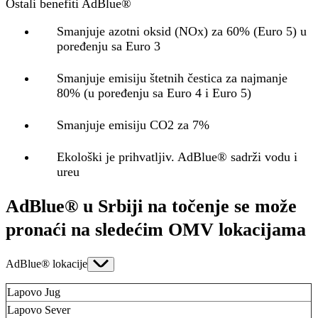
Ostali benefiti AdBlue®
Smanjuje azotni oksid (NOx) za 60% (Euro 5) u
poređenju sa Euro 3
Smanjuje emisiju štetnih čestica za najmanje
80% (u poređenju sa Euro 4 i Euro 5)
Smanjuje emisiju CO2 za 7%
Ekološki je prihvatljiv. AdBlue® sadrži vodu i
ureu
AdBlue® u Srbiji na točenje se može
pronaći na sledećim OMV lokacijama
AdBlue® lokacije
Lapovo Jug
Lapovo Sever