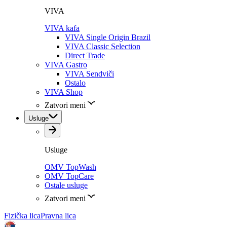
VIVA
VIVA kafa
VIVA Single Origin Brazil
VIVA Classic Selection
Direct Trade
VIVA Gastro
VIVA Sendviči
Ostalo
VIVA Shop
Zatvori meni
Usluge
Usluge
OMV TopWash
OMV TopCare
Ostale usluge
Zatvori meni
Fizička lica
Pravna lica