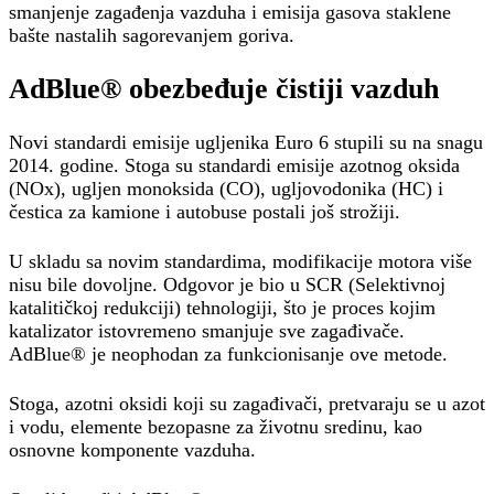
smanjenje zagađenja vazduha i emisija gasova staklene
bašte nastalih sagorevanjem goriva.
AdBlue® obezbeđuje čistiji vazduh
Novi standardi emisije ugljenika Euro 6 stupili su na snagu
2014. godine. Stoga su standardi emisije azotnog oksida
(NOx), ugljen monoksida (CO), ugljovodonika (HC) i
čestica za kamione i autobuse postali još strožiji.
U skladu sa novim standardima, modifikacije motora više
nisu bile dovoljne. Odgovor je bio u SCR (Selektivnoj
katalitičkoj redukciji) tehnologiji, što je proces kojim
katalizator istovremeno smanjuje sve zagađivače.
AdBlue® je neophodan za funkcionisanje ove metode.
Stoga, azotni oksidi koji su zagađivači, pretvaraju se u azot
i vodu, elemente bezopasne za životnu sredinu, kao
osnovne komponente vazduha.