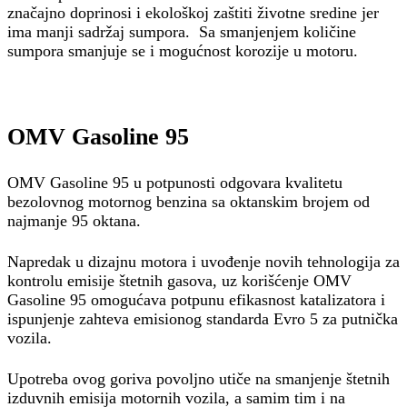
značajno doprinosi i ekološkoj zaštiti životne sredine jer
ima manji sadržaj sumpora. Sa smanjenjem količine
sumpora smanjuje se i mogućnost korozije u motoru.
OMV Gasoline 95
OMV Gasoline 95 u potpunosti odgovara kvalitetu
bezolovnog motornog benzina sa oktanskim brojem od
najmanje 95 oktana.
Napredak u dizajnu motora i uvođenje novih tehnologija za
kontrolu emisije štetnih gasova, uz korišćenje OMV
Gasoline 95 omogućava potpunu efikasnost katalizatora i
ispunjenje zahteva emisionog standarda Evro 5 za putnička
vozila.
Upotreba ovog goriva povoljno utiče na smanjenje štetnih
izduvnih emisija motornih vozila, a samim tim i na