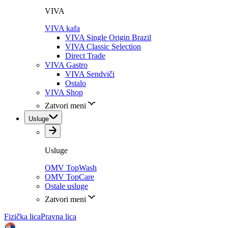
VIVA
VIVA kafa
VIVA Single Origin Brazil
VIVA Classic Selection
Direct Trade
VIVA Gastro
VIVA Sendviči
Ostalo
VIVA Shop
Zatvori meni
Usluge
Usluge
OMV TopWash
OMV TopCare
Ostale usluge
Zatvori meni
Fizička lica
Pravna lica