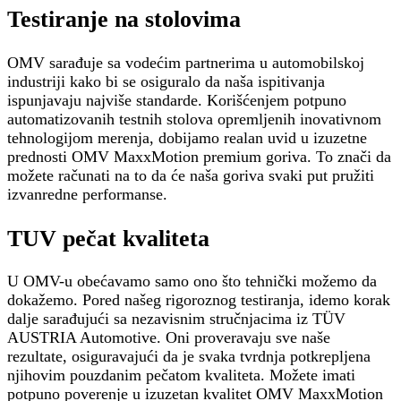
Testiranje na stolovima
OMV sarađuje sa vodećim partnerima u automobilskoj
industriji kako bi se osiguralo da naša ispitivanja
ispunjavaju najviše standarde. Korišćenjem potpuno
automatizovanih testnih stolova opremljenih inovativnom
tehnologijom merenja, dobijamo realan uvid u izuzetne
prednosti OMV MaxxMotion premium goriva. To znači da
možete računati na to da će naša goriva svaki put pružiti
izvanredne performanse.
TUV pečat kvaliteta
U OMV-u obećavamo samo ono što tehnički možemo da
dokažemo. Pored našeg rigoroznog testiranja, idemo korak
dalje sarađujući sa nezavisnim stručnjacima iz TÜV
AUSTRIA Automotive. Oni proveravaju sve naše
rezultate, osiguravajući da je svaka tvrdnja potkrepljena
njihovim pouzdanim pečatom kvaliteta. Možete imati
potpuno poverenje u izuzetan kvalitet
OMV MaxxMotion