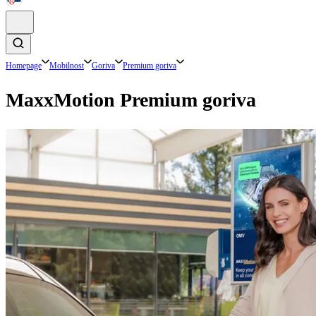
Homepage
Mobilnost
Goriva
Premium goriva
MaxxMotion Premium goriva