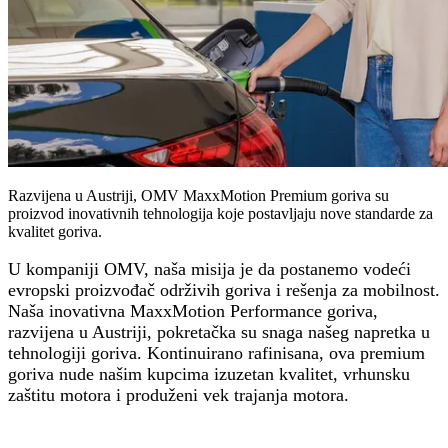
Razvijena u Austriji, OMV MaxxMotion Premium goriva su
proizvod inovativnih tehnologija koje postavljaju nove standarde za
kvalitet goriva.
U kompaniji OMV, naša misija je da postanemo vodeći
evropski proizvođač održivih goriva i rešenja za mobilnost.
Naša inovativna MaxxMotion Performance goriva,
razvijena u Austriji, pokretačka su snaga našeg napretka u
tehnologiji goriva. Kontinuirano rafinisana, ova premium
goriva nude našim kupcima izuzetan kvalitet, vrhunsku
zaštitu motora i produženi vek trajanja motora.