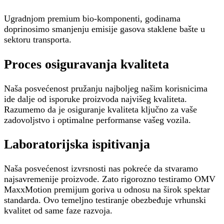
Ugradnjom premium bio-komponenti, godinama
doprinosimo smanjenju emisije gasova staklene bašte u
sektoru transporta.
Proces osiguravanja kvaliteta
Naša posvećenost pružanju najboljeg našim korisnicima
ide dalje od isporuke proizvoda najvišeg kvaliteta.
Razumemo da je osiguranje kvaliteta ključno za vaše
zadovoljstvo i optimalne performanse vašeg vozila.
Laboratorijska ispitivanja
Naša posvećenost izvrsnosti nas pokreće da stvaramo
najsavremenije proizvode. Zato rigorozno testiramo OMV
MaxxMotion premijum goriva u odnosu na širok spektar
standarda. Ovo temeljno testiranje obezbeđuje vrhunski
kvalitet od same faze razvoja.