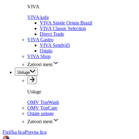
VIVA
VIVA kafa
VIVA Single Origin Brazil
VIVA Classic Selection
Direct Trade
VIVA Gastro
VIVA Sendviči
Ostalo
VIVA Shop
Zatvori meni
Usluge
Usluge
OMV TopWash
OMV TopCare
Ostale usluge
Zatvori meni
Fizička lica
Pravna lica