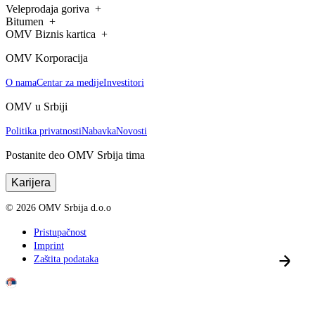
Veleprodaja goriva
Bitumen
OMV Biznis kartica
OMV Korporacija
O nama
Centar za medije
Investitori
OMV u Srbiji
Politika privatnosti
Nabavka
Novosti
Postanite deo OMV Srbija tima
Karijera
©
2026
OMV Srbija d.o.o
Pristupačnost
Imprint
Zaštita podataka