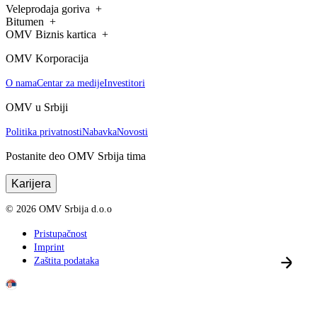
Veleprodaja goriva
Bitumen
OMV Biznis kartica
OMV Korporacija
O nama
Centar za medije
Investitori
OMV u Srbiji
Politika privatnosti
Nabavka
Novosti
Postanite deo OMV Srbija tima
Karijera
©
2026
OMV Srbija d.o.o
Pristupačnost
Imprint
Zaštita podataka