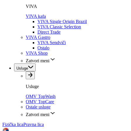
VIVA
VIVA kafa
VIVA Single Origin Brazil
VIVA Classic Selection
Direct Trade
VIVA Gastro
VIVA Sendviči
Ostalo
VIVA Shop
Zatvori meni
Usluge
Usluge
OMV TopWash
OMV TopCare
Ostale usluge
Zatvori meni
Fizička lica
Pravna lica