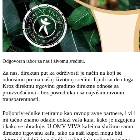
Odgovoran izbor za nas i životnu sredinu.
Za nas, direktan put ka održivosti je način na koji se
odnosimo prema našoj životnoj sredini. Ljudi su deo toga.
Kroz direktnu trgovinu gradimo direktne odnose sa
proizvođačima - bez posrednika i sa najvišim nivoom
transparentnosti.
Poljoprivrednike tretiramo kao ravnopravne partnere, i vi i
mi tačno znamo odakle dolazi vaša kafa, kako je uzgojena
i kako se obrađuje. U OMV VIVA kafeima služimo samo
direktno trgovanu kafu, tako da naši kupci mogu biti
sigurni da dobijaju najbolji kvalitet i da poljoprivrednici