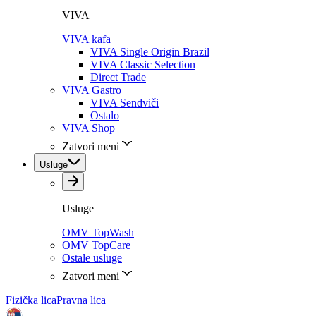
VIVA
VIVA kafa
VIVA Single Origin Brazil
VIVA Classic Selection
Direct Trade
VIVA Gastro
VIVA Sendviči
Ostalo
VIVA Shop
Zatvori meni
Usluge
Usluge
OMV TopWash
OMV TopCare
Ostale usluge
Zatvori meni
Fizička lica
Pravna lica