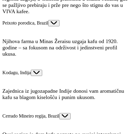
se pažljivo prebiraju i prže pre nego što stignu do vas u
VIVA kafee.
Peixoto porodica, Brazil
Njihova farma u Minas Žeraisu uzgaja kafu od 1920.
godine – sa fokusom na održivost i jedinstveni profil
ukusa.
Kodagu, Indija
Zajednica iz jugozapadne Indije donosi vam aromatičnu
kafu sa blagom kiselošću i punim ukusom.
Cerrado Mineiro regija, Brazil