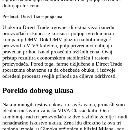
dobiijaju fer cenu.
Prednosti
Direct Trade
programa
U okviru Direct Trade trgovne, direktna veza između
proizvođača i kupca je korisna i poljoprivrednicima i
kompaniji OMV. Dok OMV plazira najbolji moguć
proizvod u VIVA kafeima, poljoprivrednici dobijaju
pravedan prihod iznad prosečnih tržišnih cena. Ovaj
pristup rezultira ekonomskom stabilnošću i rastom
proizvođača. Pored toga, farme uključene u Direct Trade
sporazume obavezne su da obezbede obuku, i izdvoje
određeni procenat svojih prihoda za ciljeve održivosti.
Poreklo dobrog ukusa
Nakon mnogih testova ukusa i usavršavanja, pronašli smo
idealnu mešavinu za našu VIVA Classic kafu. Ona
kombinuje rad tri proizvođača iz dve različite zemlje i nudi
nenadmašno iskustvo ukusa. Zrna idu direktno iz ova tri
regiona uzgoja, u Gimoka pržionicu u blizini Milana, gde