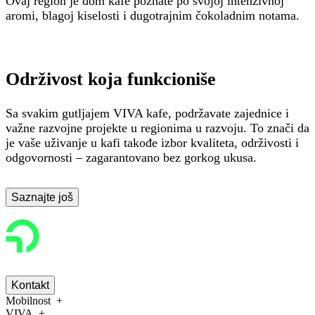
Ovaj region je dom kafe poznate po svojoj intenzivnoj
aromi, blagoj kiselosti i dugotrajnim čokoladnim notama.
Održivost koja funkcioniše
Sa svakim gutljajem VIVA kafe, podržavate zajednice i
važne razvojne projekte u regionima u razvoju. To znači da
je vaše uživanje u kafi takođe izbor kvaliteta, održivosti i
odgovornosti – zagarantovano bez gorkog ukusa.
Saznajte još
Kontakt
Mobilnost
VIVA