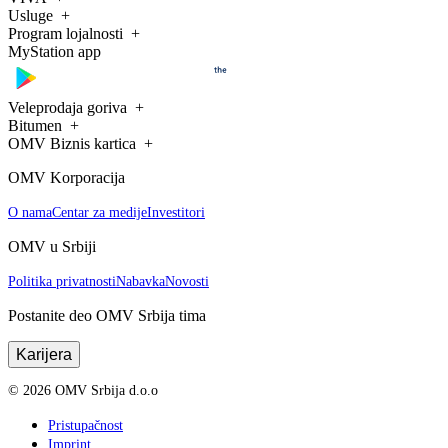
Usluge
Program lojalnosti
MyStation app
Veleprodaja goriva
Bitumen
OMV Biznis kartica
OMV Korporacija
O nama
Centar za medije
Investitori
OMV u Srbiji
Politika privatnosti
Nabavka
Novosti
Postanite deo OMV Srbija tima
Karijera
©
2026
OMV Srbija d.o.o
Pristupačnost
Imprint